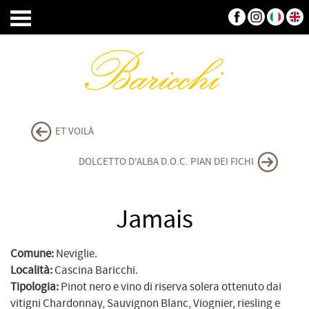
ET VOILÀ
DOLCETTO D'ALBA D.O.C. PIAN DEI FICHI
Jamais
Comune:
Neviglie.
Località:
Cascina Baricchi.
Tipologia:
Pinot nero e vino di riserva solera ottenuto dai
vitigni Chardonnay, Sauvignon Blanc, Viognier, riesling e