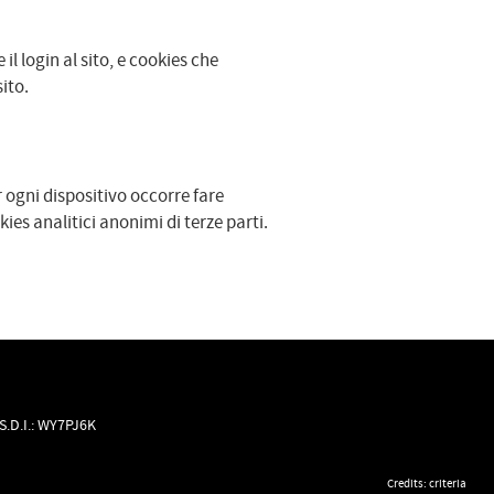
l login al sito, e cookies che
ito.
r ogni dispositivo occorre fare
ies analitici anonimi di terze parti.
S.D.I.: WY7PJ6K
Credits:
criteria