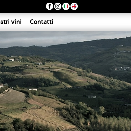
stri vini
Contatti