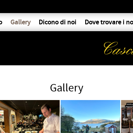
o
Gallery
Dicono di noi
Dove trovare i no
Gallery