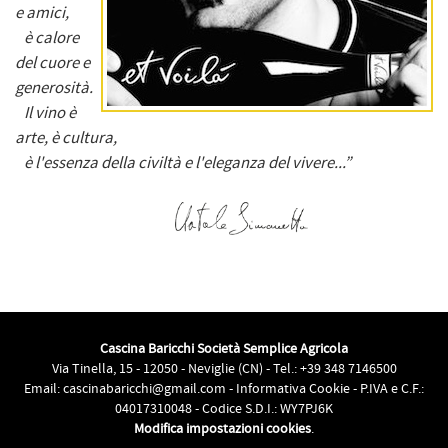
e amici,
è calore
del cuore e
generosità.
Il vino è
arte, è cultura,
è l'essenza della civiltà e l'eleganza del vivere...”
Cascina Baricchi Società Semplice Agricola
Via Tinella, 15 - 12050 - Neviglie (CN) - Tel.:
+39 348 7146500
Email:
cascinabaricchi@gmail.com
-
Informativa Cookie
- P.IVA e C.F.:
04017310048 - Codice S.D.I.: WY7PJ6K
Modifica impostazioni cookies
.