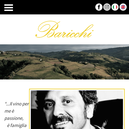
“...Il vino per
me è
passione,
è famiglia