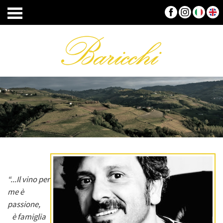
“...Il vino per
me è
passione,
è famiglia