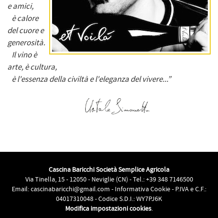
e amici,
è calore
del cuore e
generosità.
Il vino è
arte, è cultura,
è l'essenza della civiltà e l'eleganza del vivere...”
Cascina Baricchi Società Semplice Agricola
Via Tinella, 15 - 12050 - Neviglie (CN) - Tel.:
+39 348 7146500
Email:
cascinabaricchi@gmail.com
-
Informativa Cookie
- P.IVA e C.F.:
04017310048 - Codice S.D.I.: WY7PJ6K
Modifica impostazioni cookies
.